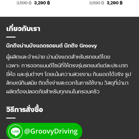
Original
Current
Original
Current
3,590
฿
3,290
฿
3,590
฿
3,290
฿
price
price
price
price
was:
is:
was:
is:
3,590 ฿.
3,290 ฿.
3,590 ฿.
3,290 ฿.
เกี่ยวกับเรา
นึกถึงม่านบังแดดรถยนต์ นึกถึง Groovy
ผู้ผลิตและจำหน่าย ม่านบังแดดสำหรับรถยนต์โดย
เฉพาะ การออกแบบดีไซน์ที่ให้ตรงรุ่นรถยนต์แต่ละประเภท
ยี่ห้อ และรุ่นต่างๆ โดยเน้นความสวยงาม กันแดดได้จริง รูป
ลักษณ์ทันสมัย ติดตั้งง่ายสะดวกในการใช้งาน วัสดุที่นำมา
ผลิตต้องปลอดภัยสำหรับทุกคนในครอบครัว
วิธีการสั่งซื้อ