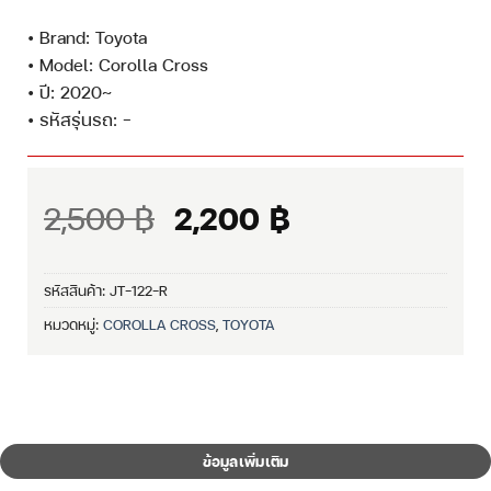
• Brand: Toyota
• Model: Corolla Cross
• ปี: 2020~
• รหัสรุ่นรถ: –
Original
Current
2,500
฿
2,200
฿
price
price
was:
is:
รหัสสินค้า:
JT-122-R
2,500 ฿.
2,200 ฿.
หมวดหมู่:
COROLLA CROSS
,
TOYOTA
ข้อมูลเพิ่มเติม