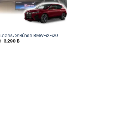
งแดดกระจกหน้ารถ BMW-iX-i20
Original
Current
฿
3,290
฿
price
price
was:
is:
3,590 ฿.
3,290 ฿.