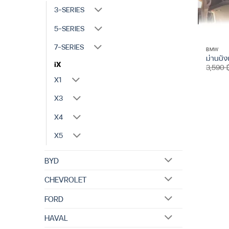
3-SERIES
5-SERIES
7-SERIES
BMW
ม่านบั
iX
3,590
X1
X3
X4
X5
BYD
CHEVROLET
FORD
HAVAL