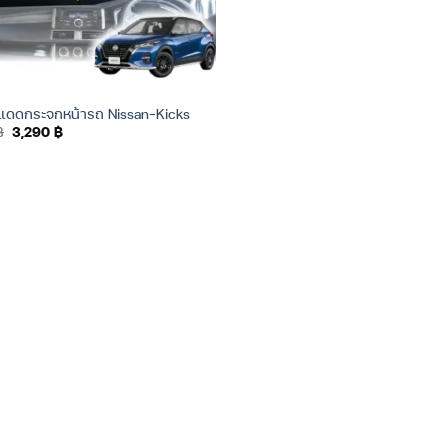
งแดดกระจกหน้ารถ Nissan-Kicks
Original
Current
฿
3,290
฿
price
price
was:
is:
3,590 ฿.
3,290 ฿.