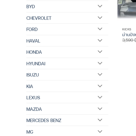
BYD
CHEVROLET
FORD
KICKS
ม่านบั
3,590
HAVAL
HONDA
HYUNDAI
ISUZU
KIA
LEXUS
MAZDA
MERCEDES BENZ
MG