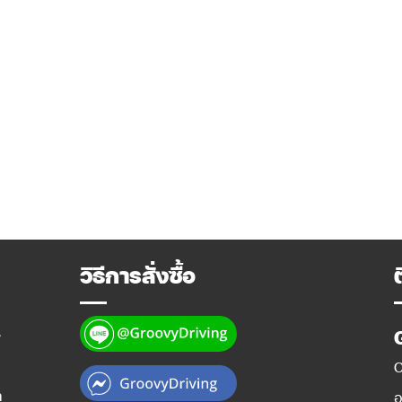
วิธีการสั่งซื้อ
y
O
ท
อ