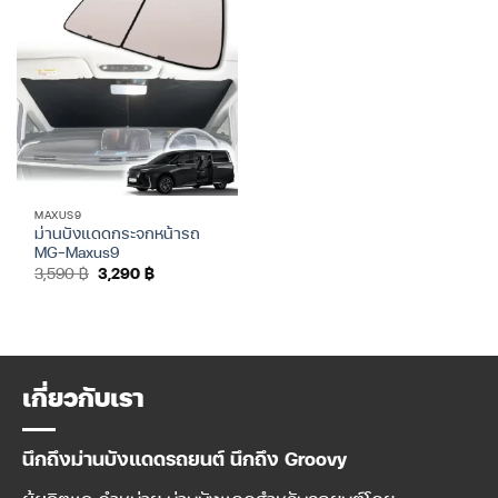
MAXUS9
ม่านบังแดดกระจกหน้ารถ
MG-Maxus9
Original
Current
3,590
฿
3,290
฿
price
price
was:
is:
3,590 ฿.
3,290 ฿.
เกี่ยวกับเรา
นึกถึงม่านบังแดดรถยนต์ นึกถึง Groovy