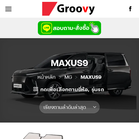
ข้าม
ไป
ยัง
เนื้อหา
MAXUS9
หน้าหลัก
>
MG
>
MAXUS9
กดเพื่อเลือกตามยี่ห้อ, รุ่นรถ