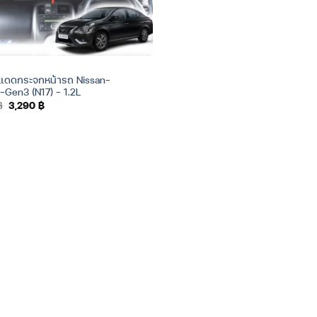
งแดดกระจกหน้ารถ Nissan-
-Gen3 (N17) – 1.2L
Original
Current
฿
3,290
฿
price
price
was:
is:
3,590 ฿.
3,290 ฿.