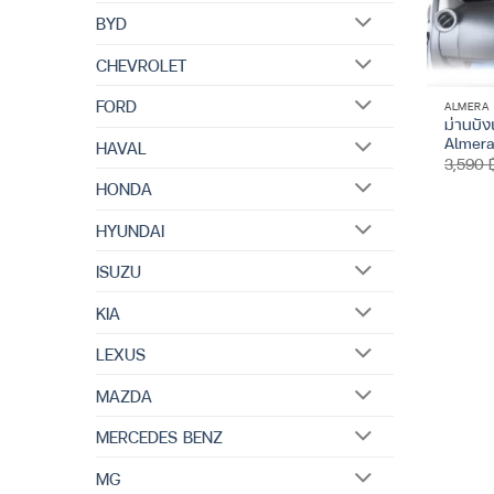
BYD
CHEVROLET
FORD
ALMERA
ม่านบั
Almera
HAVAL
3,590
HONDA
HYUNDAI
ISUZU
KIA
LEXUS
MAZDA
MERCEDES BENZ
MG