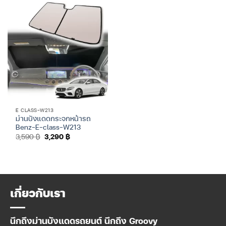
E CLASS-W213
ม่านบังแดดกระจกหน้ารถ
Benz-E-class-W213
Original
Current
3,590
฿
3,290
฿
price
price
was:
is:
3,590 ฿.
3,290 ฿.
เกี่ยวกับเรา
นึกถึงม่านบังแดดรถยนต์ นึกถึง Groovy