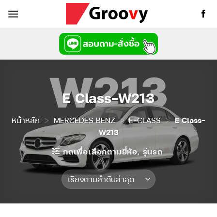
ข้าม
ไป
ยัง
เนื้อหา
E Class-W213
หน้าหลัก
>
MERCEDES BENZ
>
E-CLASS
>
E Class-
W213
กดเพื่อเลือกตามยี่ห้อ, รุ่นรถ