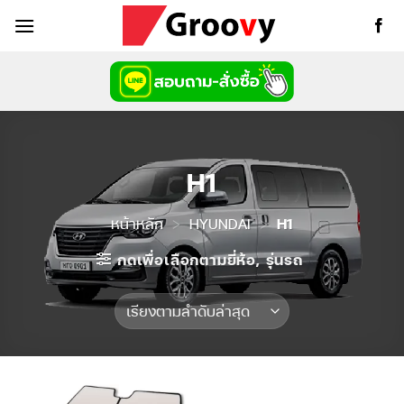
ข้าม
ไป
ยัง
เนื้อหา
H1
หน้าหลัก
>
HYUNDAI
>
H1
กดเพื่อเลือกตามยี่ห้อ, รุ่นรถ