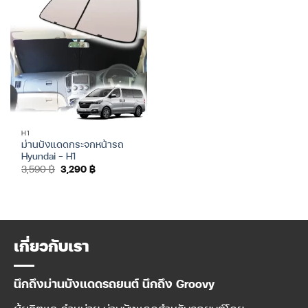
H1
ม่านบังแดดกระจกหน้ารถ
Hyundai – H1
Original
Current
3,590
฿
3,290
฿
price
price
was:
is:
3,590 ฿.
3,290 ฿.
เกี่ยวกับเรา
นึกถึงม่านบังแดดรถยนต์ นึกถึง Groovy