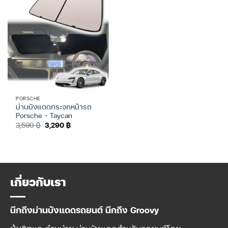
PORSCHE
ม่านบังแดดกระจกหน้ารถ
Porsche – Taycan
Original
Current
3,590
฿
3,290
฿
price
price
was:
is:
3,590 ฿.
3,290 ฿.
เกี่ยวกับเรา
นึกถึงม่านบังแดดรถยนต์ นึกถึง Groovy