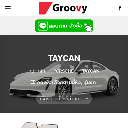
ข้าม
ไป
ยัง
เนื้อหา
TAYCAN
หน้าหลัก
>
PORSCHE
>
TAYCAN
กดเพื่อเลือกตามยี่ห้อ, รุ่นรถ