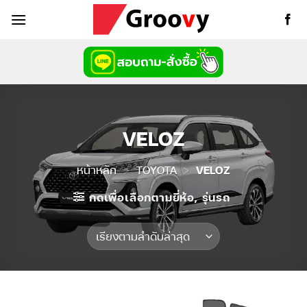
ข้าม
ไป
ยัง
เนื้อหา
VELOZ
หน้าหลัก
>
TOYOTA
>
VELOZ
กดเพื่อเลือกตามยี่ห้อ, รุ่นรถ