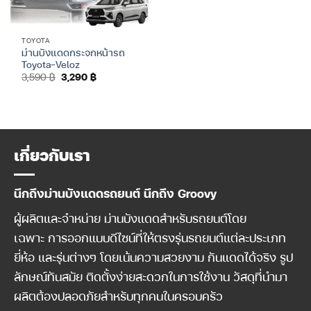
TOYOTA
ม่านบังแดดกระจกหน้ารถ
Toyota-Veloz
Original
Current
3,590
฿
3,290
฿
price
price
was:
is:
3,590 ฿.
3,290 ฿.
เกี่ยวกับเรา
นึกถึงม่านบังแดดรถยนต์ นึกถึง Groovy
ผู้ผลิตและจำหน่าย ม่านบังแดดสำหรับรถยนต์โดย
เฉพาะ การออกแบบดีไซน์ที่ให้ตรงรุ่นรถยนต์แต่ละประเภท
ยี่ห้อ และรุ่นต่างๆ โดยเน้นความสวยงาม กันแดดได้จริง รูป
ลักษณ์ทันสมัย ติดตั้งง่ายสะดวกในการใช้งาน วัสดุที่นำมา
ผลิตต้องปลอดภัยสำหรับทุกคนในครอบครัว