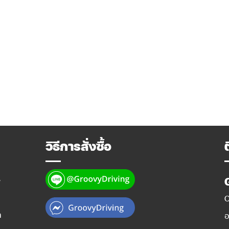
วิธีการสั่งซื้อ
y
O
ท
อ