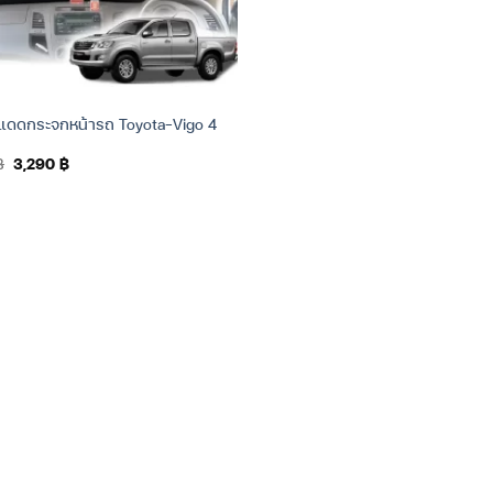
งแดดกระจกหน้ารถ Toyota-Vigo 4
Original
Current
฿
3,290
฿
price
price
was:
is:
3,590 ฿.
3,290 ฿.