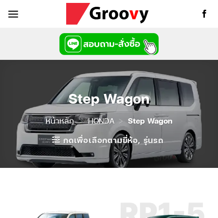
ข้าม
ไป
ยัง
เนื้อหา
Step Wagon
หน้าหลัก
>
HONDA
>
Step Wagon
กดเพื่อเลือกตามยี่ห้อ, รุ่นรถ