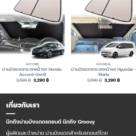
ACCORD
HYUNDAI
ม่านบังแดดกระจกหน้ารถ Honda-
ม่านบังแดดกระจกหน้ารถ Hyundai –
Accord-Gen9
Staria
Original
Current
Original
Current
3,590
฿
3,290
฿
3,590
฿
3,290
฿
price
price
price
price
was:
is:
was:
is:
3,590 ฿.
3,290 ฿.
3,590 ฿.
3,290 ฿.
เกี่ยวกับเรา
นึกถึงม่านบังแดดรถยนต์ นึกถึง Groovy
ผู้ผลิตและจำหน่าย ม่านบังแดดสำหรับรถยนต์โดย