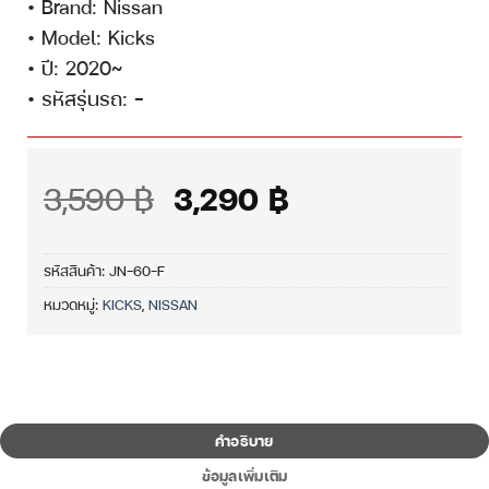
• Brand: Nissan
• Model: Kicks
• ปี: 2020~
• รหัสรุ่นรถ: –
Original
Current
3,590
฿
3,290
฿
price
price
was:
is:
รหัสสินค้า:
JN-60-F
3,590 ฿.
3,290 ฿.
หมวดหมู่:
KICKS
,
NISSAN
คำอธิบาย
ข้อมูลเพิ่มเติม