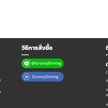
วิธีการสั่งซื้อ
y
O
ท
อ
เ
ำ
เ
เ