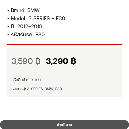
• Brand: BMW
• Model: 3 SERIES – F30
• ปี: 2012~2019
• รหัสรุ่นรถ: F30
Original
Current
3,590
฿
3,290
฿
price
price
was:
is:
รหัสสินค้า:
EB-10-F
3,590 ฿.
3,290 ฿.
หมวดหมู่:
3-SERIES
,
BMW
,
F30
คำอธิบาย