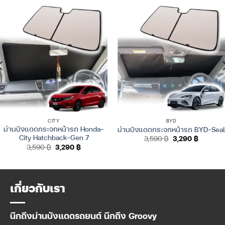
CITY
BYD
ม่านบังแดดกระจกหน้ารถ Honda-
ม่านบังแดดกระจกหน้ารถ BYD-Seal
City Hatchback-Gen 7
Original
Current
3,590
฿
3,290
฿
price
price
Original
Current
3,590
฿
3,290
฿
was:
is:
price
price
3,590 ฿.
3,290 ฿.
was:
is:
3,590 ฿.
3,290 ฿.
เกี่ยวกับเรา
นึกถึงม่านบังแดดรถยนต์ นึกถึง Groovy