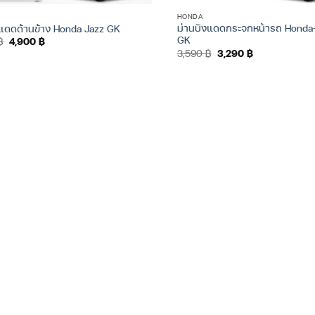
HONDA
ม่านบังแดดกระจกหน้ารถ Hond
งแดดด้านข้าง Honda Jazz GK
GK
Original
Current
฿
4,900
฿
price
price
Original
Current
3,590
฿
3,290
฿
was:
is:
price
price
5,500 ฿.
4,900 ฿.
was:
is:
3,590 ฿.
3,290 ฿.