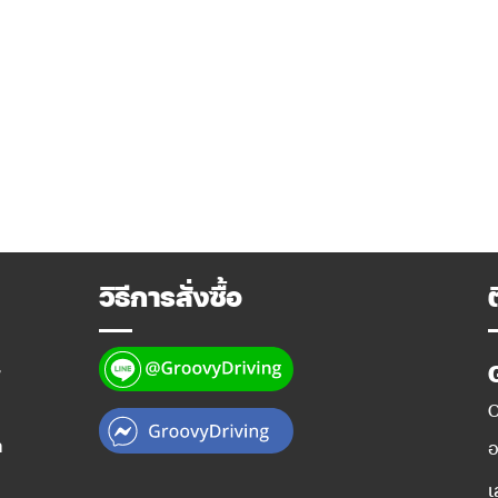
วิธีการสั่งซื้อ
y
O
ท
อ
เ