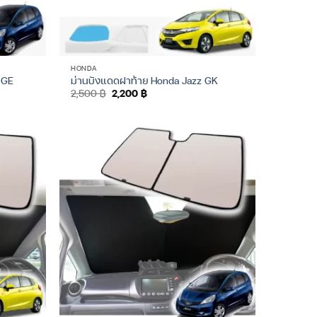
HONDA
 GE
ม่านบังแดดฝาท้าย Honda Jazz GK
Original
Current
2,500
฿
2,200
฿
price
price
was:
is:
2,500 ฿.
2,200 ฿.