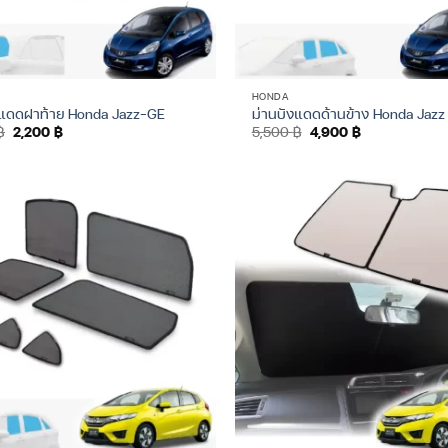
HONDA
งแดดฝาท้าย Honda Jazz-GE
ม่านบังแดดด้านข้าง Honda Jazz
Original
Current
Original
Current
฿
2,200
฿
5,500
฿
4,900
฿
price
price
price
price
was:
is:
was:
is:
2,500 ฿.
2,200 ฿.
5,500 ฿.
4,900 ฿.