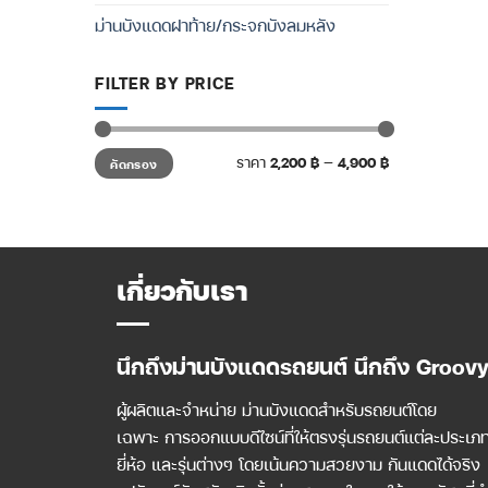
ม่านบังแดดฝาท้าย/กระจกบังลมหลัง
FILTER BY PRICE
ราคา
ราคา
ราคา
2,200 ฿
—
4,900 ฿
คัดกรอง
ต่ำ
สูงสุด
สุด
เกี่ยวกับเรา
นึกถึงม่านบังแดดรถยนต์ นึกถึง Groov
ผู้ผลิตและจำหน่าย ม่านบังแดดสำหรับรถยนต์โดย
เฉพาะ การออกแบบดีไซน์ที่ให้ตรงรุ่นรถยนต์แต่ละประเภ
ยี่ห้อ และรุ่นต่างๆ โดยเน้นความสวยงาม กันแดดได้จริง