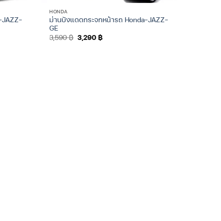
HONDA
a-JAZZ-
ม่านบังแดดกระจกหน้ารถ Honda-JAZZ-
GE
Original
Current
3,590
฿
3,290
฿
price
price
was:
is:
3,590 ฿.
3,290 ฿.