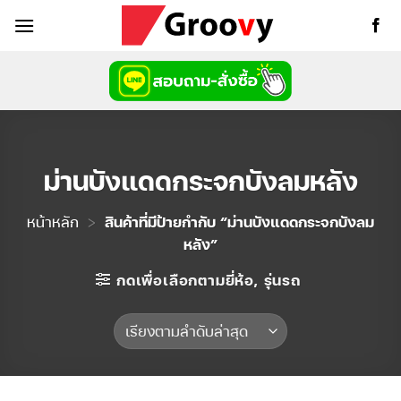
ข้าม
ไป
ยัง
เนื้อหา
ม่านบังแดดกระจกบังลมหลัง
หน้าหลัก
>
สินค้าที่มีป้ายกำกับ “ม่านบังแดดกระจกบังลม
หลัง”
กดเพื่อเลือกตามยี่ห้อ, รุ่นรถ