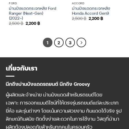
FORD
ACCORD
ม่านบังแดดกระจกหลัง Ford
ม่านบังแดดกระจกหลัง
Ranger (Next-Gen)
Honda Accord Gen9
(2022~)
Original
Current
2,500
฿
2,200
฿
price
price
Original
Current
2,500
฿
2,200
฿
was:
is:
price
price
2,500 ฿.
2,200 ฿.
was:
is:
2,500 ฿.
2,200 ฿.
1
2
3
เกี่ยวกับเรา
นึกถึงม่านบังแดดรถยนต์ นึกถึง Groovy
ผู้ผลิตและจำหน่าย ม่านบังแดดสำหรับรถยนต์โดย
เฉพาะ การออกแบบดีไซน์ที่ให้ตรงรุ่นรถยนต์แต่ละประเภท
ยี่ห้อ และรุ่นต่างๆ โดยเน้นความสวยงาม กันแดดได้จริง รูป
ลักษณ์ทันสมัย ติดตั้งง่ายสะดวกในการใช้งาน วัสดุที่นำมา
ผลิตต้องปลอดภัยสำหรับทุกคนในครอบครัว