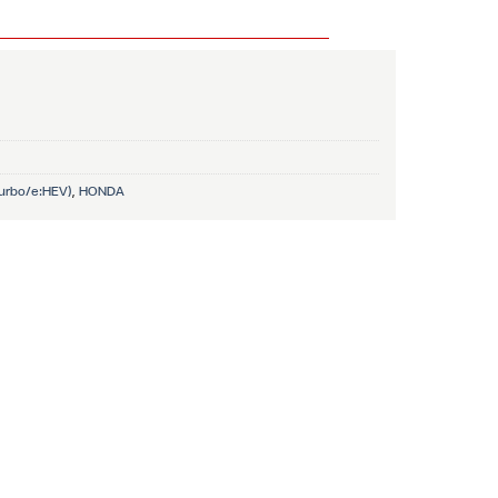
urrent
rice
s:
,200 ฿.
urbo/e:HEV)
,
HONDA