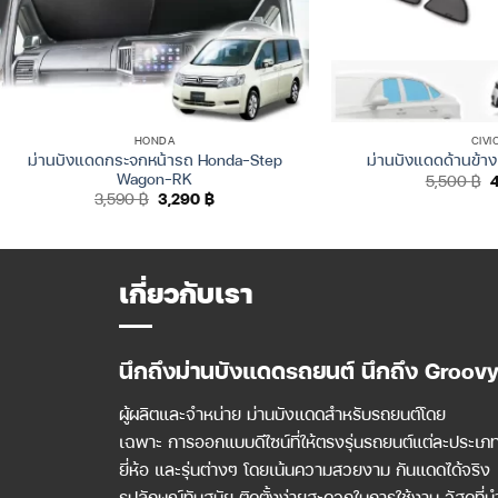
HONDA
CIVI
ม่านบังแดดกระจกหน้ารถ Honda-Step
ม่านบังแดดด้านข้าง
Wagon-RK
O
5,500
฿
p
Original
Current
3,590
฿
3,290
฿
w
price
price
5
was:
is:
3,590 ฿.
3,290 ฿.
เกี่ยวกับเรา
นึกถึงม่านบังแดดรถยนต์ นึกถึง Groov
ผู้ผลิตและจำหน่าย ม่านบังแดดสำหรับรถยนต์โดย
เฉพาะ การออกแบบดีไซน์ที่ให้ตรงรุ่นรถยนต์แต่ละประเภ
ยี่ห้อ และรุ่นต่างๆ โดยเน้นความสวยงาม กันแดดได้จริง
รูปลักษณ์ทันสมัย ติดตั้งง่ายสะดวกในการใช้งาน วัสดุที่น