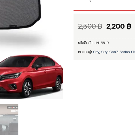
Original
C
2,500
฿
2,200
฿
price
p
was:
i
รหัสสินค้า:
JH-58-R
2,500 ฿.
2
หมวดหมู่:
City
,
City-Gen7-Sedan (T