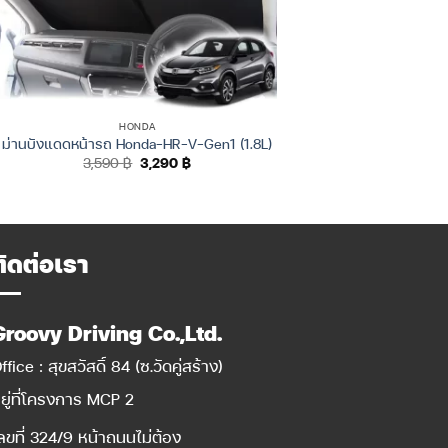
HONDA
ม่านบังแดดหน้ารถ Honda-HR-V-Gen1 (1.8L)
Original
Current
3,590
฿
3,290
฿
price
price
was:
is:
3,590 ฿.
3,290 ฿.
ติดต่อเรา
Groovy Driving Co.,Ltd.
ffice : สุขสวัสดิ์ 84 (ซ.วัดคู่สร้าง)
ยู่ที่โครงการ MCP 2
ลขที่ 324/9 หน้าถนนไม่ต้อง