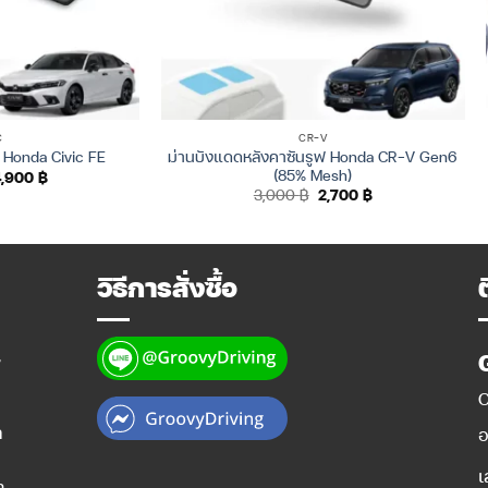
C
CR-V
ม่านบังแดดหลังคาซันรูฟ Honda CR-V Gen6
 Honda Civic FE
(85% Mesh)
riginal
Current
4,900
฿
rice
price
Original
Current
3,000
฿
2,700
฿
as:
is:
price
price
,500 ฿.
4,900 ฿.
was:
is:
3,000 ฿.
2,700 ฿.
วิธีการสั่งซื้อ
y
O
ท
อ
เ
ำ