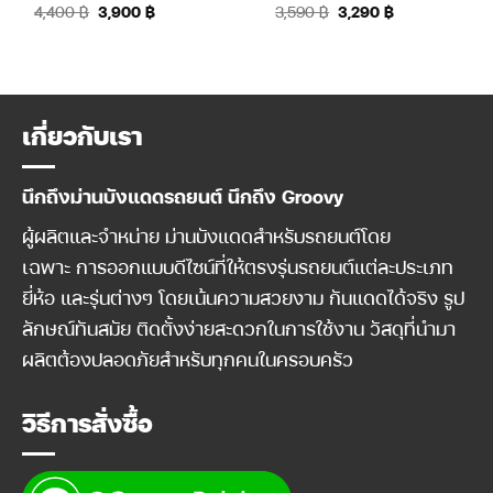
Original
Current
Original
Current
4,400
฿
3,900
฿
3,590
฿
3,290
฿
price
price
price
price
was:
is:
was:
is:
4,400 ฿.
3,900 ฿.
3,590 ฿.
3,290 ฿.
เกี่ยวกับเรา
นึกถึงม่านบังแดดรถยนต์ นึกถึง Groovy
ผู้ผลิตและจำหน่าย ม่านบังแดดสำหรับรถยนต์โดย
เฉพาะ การออกแบบดีไซน์ที่ให้ตรงรุ่นรถยนต์แต่ละประเภท
ยี่ห้อ และรุ่นต่างๆ โดยเน้นความสวยงาม กันแดดได้จริง รูป
ลักษณ์ทันสมัย ติดตั้งง่ายสะดวกในการใช้งาน วัสดุที่นำมา
ผลิตต้องปลอดภัยสำหรับทุกคนในครอบครัว
วิธีการสั่งซื้อ