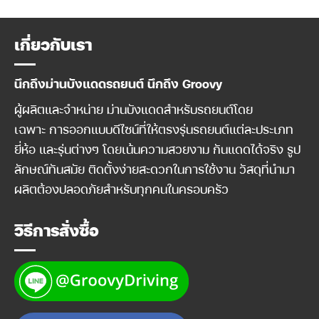
was:
is:
was:
is:
1,670 ฿.
1,500 ฿.
3,590 ฿.
3,290 ฿.
เกี่ยวกับเรา
นึกถึงม่านบังแดดรถยนต์ นึกถึง Groovy
ผู้ผลิตและจำหน่าย ม่านบังแดดสำหรับรถยนต์โดย
เฉพาะ การออกแบบดีไซน์ที่ให้ตรงรุ่นรถยนต์แต่ละประเภท
ยี่ห้อ และรุ่นต่างๆ โดยเน้นความสวยงาม กันแดดได้จริง รูป
ลักษณ์ทันสมัย ติดตั้งง่ายสะดวกในการใช้งาน วัสดุที่นำมา
ผลิตต้องปลอดภัยสำหรับทุกคนในครอบครัว
วิธีการสั่งซื้อ