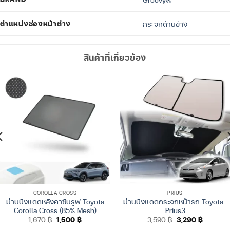
ตำแหน่งช่องหน้าต่าง
กระจกด้านข้าง
สินค้าที่เกี่ยวข้อง
COROLLA CROSS
PRIUS
ม่านบังแดดหลังคาซันรูฟ Toyota
ม่านบังแดดกระจกหน้ารถ Toyota-
Corolla Cross (85% Mesh)
Prius3
Original
Current
Original
Current
1,670
฿
1,500
฿
3,590
฿
3,290
฿
price
price
price
price