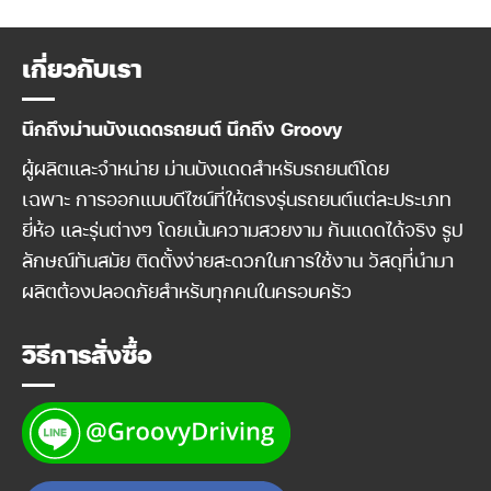
was:
is:
was:
is:
2,500 ฿.
2,200 ฿.
4,400 ฿.
3,900 ฿
เกี่ยวกับเรา
นึกถึงม่านบังแดดรถยนต์ นึกถึง Groovy
ผู้ผลิตและจำหน่าย ม่านบังแดดสำหรับรถยนต์โดย
เฉพาะ การออกแบบดีไซน์ที่ให้ตรงรุ่นรถยนต์แต่ละประเภท
ยี่ห้อ และรุ่นต่างๆ โดยเน้นความสวยงาม กันแดดได้จริง รูป
ลักษณ์ทันสมัย ติดตั้งง่ายสะดวกในการใช้งาน วัสดุที่นำมา
ผลิตต้องปลอดภัยสำหรับทุกคนในครอบครัว
วิธีการสั่งซื้อ