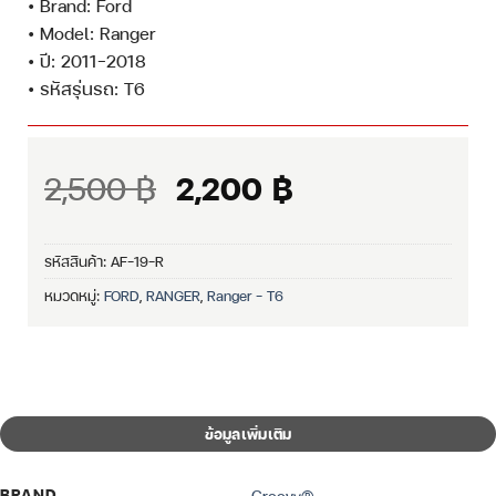
• Brand: Ford
• Model: Ranger
• ปี: 2011-2018
• รหัสรุ่นรถ: T6
Original
Current
2,500
฿
2,200
฿
price
price
was:
is:
รหัสสินค้า:
AF-19-R
2,500 ฿.
2,200 ฿.
หมวดหมู่:
FORD
,
RANGER
,
Ranger – T6
ข้อมูลเพิ่มเติม
BRAND
Groovy®