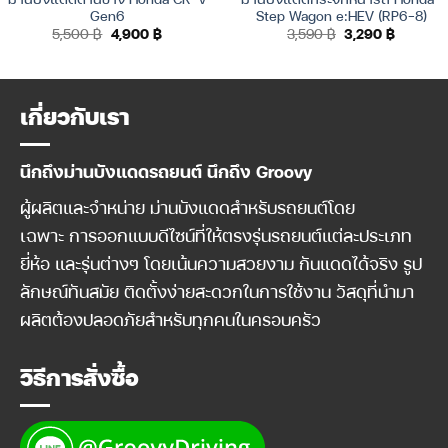
Gen6
Step Wagon e:HEV (RP6-8)
Original
Current
Original
Current
5,500
฿
4,900
฿
3,590
฿
3,290
฿
price
price
price
price
was:
is:
was:
is:
5,500 ฿.
4,900 ฿.
3,590 ฿.
3,290 ฿.
เกี่ยวกับเรา
นึกถึงม่านบังแดดรถยนต์ นึกถึง Groovy
ผู้ผลิตและจำหน่าย ม่านบังแดดสำหรับรถยนต์โดย
เฉพาะ การออกแบบดีไซน์ที่ให้ตรงรุ่นรถยนต์แต่ละประเภท
ยี่ห้อ และรุ่นต่างๆ โดยเน้นความสวยงาม กันแดดได้จริง รูป
ลักษณ์ทันสมัย ติดตั้งง่ายสะดวกในการใช้งาน วัสดุที่นำมา
ผลิตต้องปลอดภัยสำหรับทุกคนในครอบครัว
วิธีการสั่งซื้อ