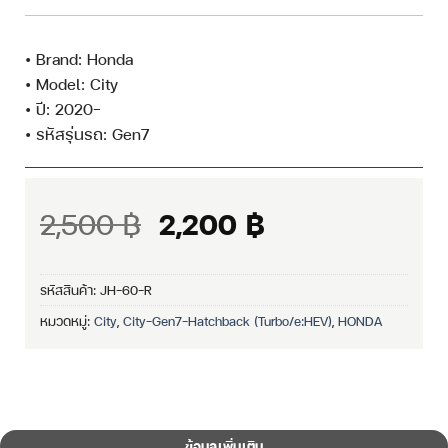
• Brand: Honda
• Model: City
• ปี: 2020–
• รหัสรุ่นรถ: Gen7
Original
Current
2,500
฿
2,200
฿
price
price
was:
is:
รหัสสินค้า:
JH-60-R
2,500 ฿.
2,200 ฿.
หมวดหมู่:
City
,
City-Gen7-Hatchback (Turbo/e:HEV)
,
HONDA
ข้อมูลเพิ่มเติม