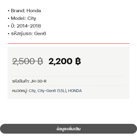
• Brand: Honda
• Model: City
• ปี: 2014–2018
• รหัสรุ่นรถ: Gen6
Original
Current
2,500
฿
2,200
฿
price
price
was:
is:
รหัสสินค้า:
JH-30-R
2,500 ฿.
2,200 ฿.
หมวดหมู่:
City
,
City-Gen6 (1.5L)
,
HONDA
ข้อมูลเพิ่มเติม