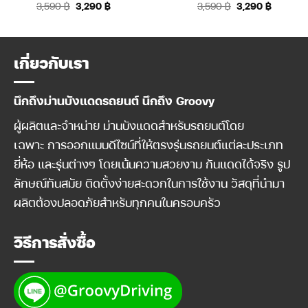
Original
Current
Original
Current
3,590
฿
3,290
฿
3,590
฿
3,290
฿
price
price
price
price
was:
is:
was:
is:
3,590 ฿.
3,290 ฿.
3,590 ฿.
3,290 ฿.
เกี่ยวกับเรา
นึกถึงม่านบังแดดรถยนต์ นึกถึง Groovy
ผู้ผลิตและจำหน่าย ม่านบังแดดสำหรับรถยนต์โดย
เฉพาะ การออกแบบดีไซน์ที่ให้ตรงรุ่นรถยนต์แต่ละประเภท
ยี่ห้อ และรุ่นต่างๆ โดยเน้นความสวยงาม กันแดดได้จริง รูป
ลักษณ์ทันสมัย ติดตั้งง่ายสะดวกในการใช้งาน วัสดุที่นำมา
ผลิตต้องปลอดภัยสำหรับทุกคนในครอบครัว
วิธีการสั่งซื้อ