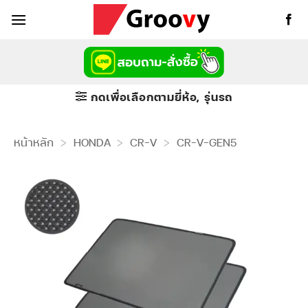
ข้าม
ไป
ยัง
เนื้อหา
กดเพื่อเลือกตามยี่ห้อ, รุ่นรถ
หน้าหลัก
>
HONDA
>
CR-V
>
CR-V-GEN5