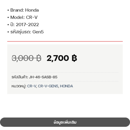
• Brand: Honda
• Model: CR-V
• ปี: 2017–2022
• รหัสรุ่นรถ: Gen5
Original
Current
3,000
฿
2,700
฿
price
price
was:
is:
รหัสสินค้า:
JH-46-SASB-85
3,000 ฿.
2,700 ฿.
หมวดหมู่:
CR-V
,
CR-V-GEN5
,
HONDA
ข้อมูลเพิ่มเติม