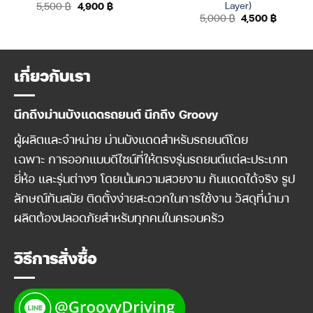
Layer)
Original
Current
5,500
฿
4,900
฿
price
price
Original
Current
5,000
฿
4,500
฿
was:
is:
price
price
5,500 ฿.
4,900 ฿.
was:
is:
5,000 ฿.
4,500 ฿
เกี่ยวกับเรา
นึกถึงม่านบังแดดรถยนต์ นึกถึง Groovy
ผู้ผลิตและจำหน่าย ม่านบังแดดสำหรับรถยนต์โดย
เฉพาะ การออกแบบดีไซน์ที่ให้ตรงรุ่นรถยนต์แต่ละประเภท
ยี่ห้อ และรุ่นต่างๆ โดยเน้นความสวยงาม กันแดดได้จริง รูป
ลักษณ์ทันสมัย ติดตั้งง่ายสะดวกในการใช้งาน วัสดุที่นำมา
ผลิตต้องปลอดภัยสำหรับทุกคนในครอบครัว
วิธีการสั่งซื้อ