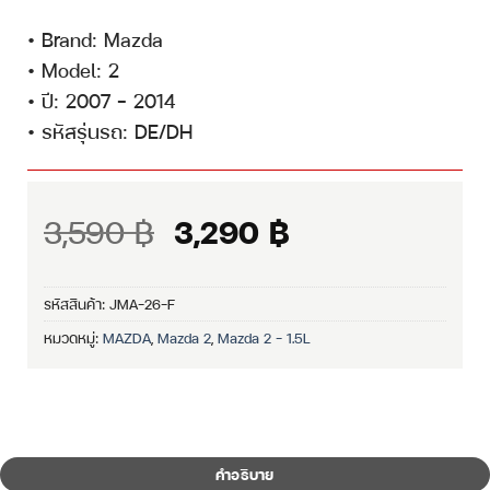
• Brand: Mazda
• Model: 2
• ปี: 2007 – 2014
• รหัสรุ่นรถ: DE/DH
Original
Current
3,590
฿
3,290
฿
price
price
was:
is:
รหัสสินค้า:
JMA-26-F
3,590 ฿.
3,290 ฿.
หมวดหมู่:
MAZDA
,
Mazda 2
,
Mazda 2 - 1.5L
คำอธิบาย