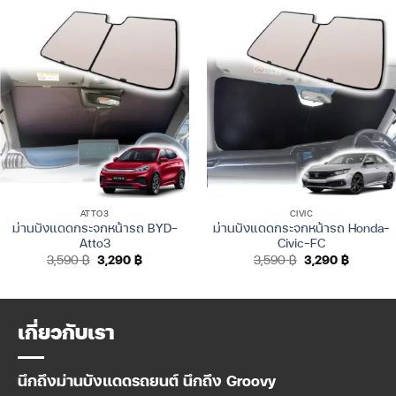
ATTO3
CIVIC
ม่านบังแดดกระจกหน้ารถ BYD-
ม่านบังแดดกระจกหน้ารถ Honda-
Atto3
Civic-FC
Original
Current
Original
Current
3,590
฿
3,290
฿
3,590
฿
3,290
฿
price
price
price
price
was:
is:
was:
is:
3,590 ฿.
3,290 ฿.
3,590 ฿.
3,290 ฿.
เกี่ยวกับเรา
นึกถึงม่านบังแดดรถยนต์ นึกถึง Groovy