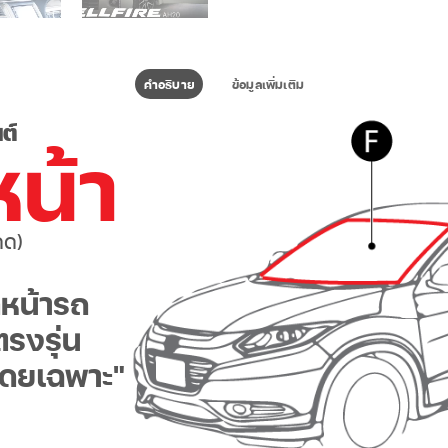
คำอธิบาย
ข้อมูลเพิ่มเติม
ต์
หน้า
ดด)
ดหน้ารถ
รงรุ่น
โดยเฉพาะ
"