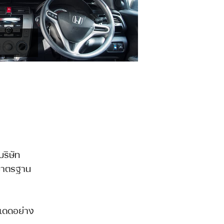
ริษัท
้มาตรฐาน
งแดดอย่าง