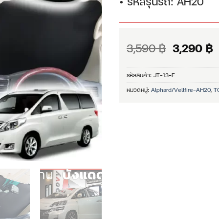
• รหัสรุ่นรถ: AH20
Original
C
3,590
฿
3,290
฿
price
p
was:
i
รหัสสินค้า:
JT-13-F
3,590 ฿.
3
หมวดหมู่:
Alphard/Vellfire-AH20
,
T