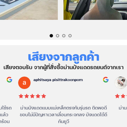
เสียงจากลูกค้า
เสียงตอบรับ จากผู้ที่สั่งซื้อม่านบังแดดรถยนต์จากเรา
aphitsaya pisittrakoonporn
มใช้รถ
ม่านบังแดดเเบบเเม่เหล็กตรงกับรุ่นรถ ติดพอดี
ม่า
้แล้ว
ขอบไม่มีปัญหาเวลาเลื่อนกระจกลง บังเเดดได้ดี
ถร้อน
กันยูวี