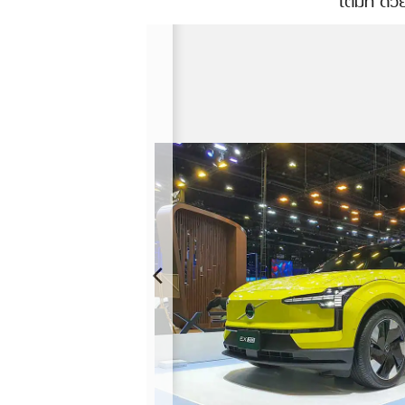
เต็มที่ ด
/Turbo