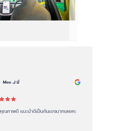
Mee .J มี่
Rachit Thupat
นคุณภาพดี แนะนำดีเป็นกันเองมากเลยคะ
จัดส่งรวดเร็ว สินค้า 
ของเราซึ่งแจ้งทางร้าน
ประโยชน์ ขอบคุณนะคะท