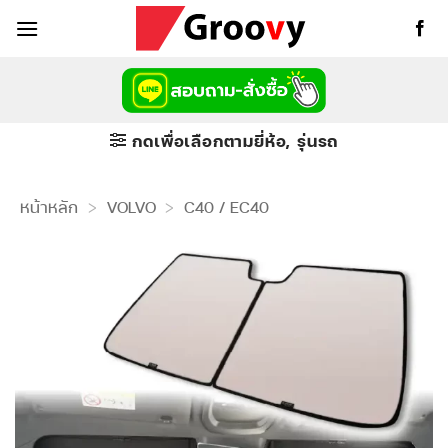
ข้าม
ไป
ยัง
เนื้อหา
กดเพื่อเลือกตามยี่ห้อ, รุ่นรถ
หน้าหลัก
>
VOLVO
>
C40 / EC40