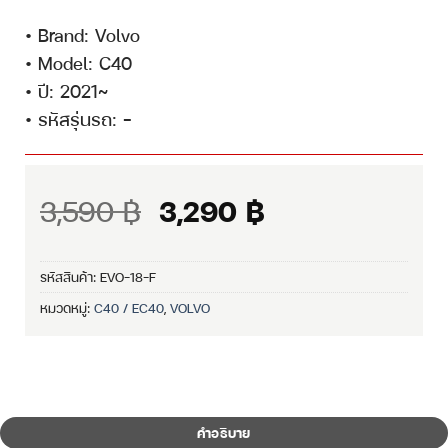
• Brand: Volvo
• Model: C40
• ปี: 2021~
• รหัสรุ่นรถ: –
Original
Current
3,590
฿
3,290
฿
price
price
was:
is:
รหัสสินค้า:
EVO-18-F
3,590 ฿.
3,290 ฿.
หมวดหมู่:
C40 / EC40
,
VOLVO
คำอธิบาย