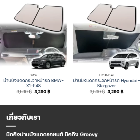
BMW
HYUNDAI
ม่านบังแดดกระจกหน้ารถ BMW-
ม่านบังแดดกระจกหน้ารถ Hyundai –
X1-F48
Stargazer
Original
Current
Original
Current
3,590
฿
3,290
฿
3,590
฿
3,290
฿
price
price
price
price
was:
is:
was:
is:
3,590 ฿.
3,290 ฿.
3,590 ฿.
3,290 ฿.
เกี่ยวกับเรา
นึกถึงม่านบังแดดรถยนต์ นึกถึง Groovy