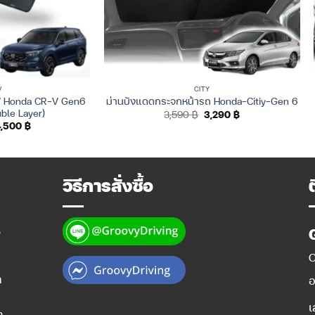
V
CITY
ูฟ Honda CR-V Gen6
ม่านบังแดดกระจกหน้ารถ Honda-Citiy-Gen 6
ble Layer)
Original
Current
3,590
฿
3,290
฿
price
price
riginal
Current
4,500
฿
was:
is:
rice
price
3,590 ฿.
3,290 ฿.
as:
is:
,000 ฿.
4,500 ฿.
วิธีการสั่งซื้อ
y
O
ท
อ
เ
ำ