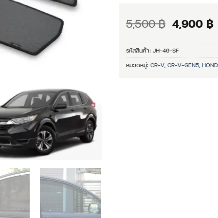
Original
5,500
฿
4,900
฿
price
p
was:
i
รหัสสินค้า:
JH-46-SF
5,500 ฿.
หมวดหมู่:
CR-V
,
CR-V-GEN5
,
HOND