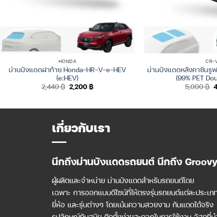
HONDA
CR-
ม่านบังแดดฝาท้าย Honda-HR-V-e-HEV
ม่านบังแดดหลังคาซันร
(e:HEV)
(99% PET Dou
Original
Current
O
2,440
฿
2,200
฿
5,000
฿
price
price
p
was:
is:
w
2,440 ฿.
2,200 ฿.
5
เกี่ยวกับเรา
นึกถึงม่านบังแดดรถยนต์ นึกถึง Groov
ผู้ผลิตและจำหน่าย ม่านบังแดดสำหรับรถยนต์โดย
เฉพาะ การออกแบบดีไซน์ที่ให้ตรงรุ่นรถยนต์แต่ละประเภ
ยี่ห้อ และรุ่นต่างๆ โดยเน้นความสวยงาม กันแดดได้จริง
รูปลักษณ์ทันสมัย ติดตั้งง่ายสะดวกในการใช้งาน วัสดุที่น