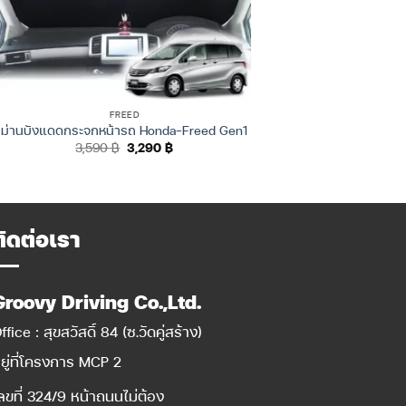
FREED
ม่านบังแดดกระจกหน้ารถ Honda-Freed Gen1
Original
Current
3,590
฿
3,290
฿
price
price
was:
is:
3,590 ฿.
3,290 ฿.
ติดต่อเรา
Groovy Driving Co.,Ltd.
ffice : สุขสวัสดิ์ 84 (ซ.วัดคู่สร้าง)
ยู่ที่โครงการ MCP 2
ลขที่ 324/9 หน้าถนนไม่ต้อง