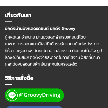
was:
is:
was:
is:
3,590 ฿.
3,290 ฿.
3,590 ฿.
3,290 ฿.
เกี่ยวกับเรา
นึกถึงม่านบังแดดรถยนต์ นึกถึง Groovy
ผู้ผลิตและจำหน่าย ม่านบังแดดสำหรับรถยนต์โดย
เฉพาะ การออกแบบดีไซน์ที่ให้ตรงรุ่นรถยนต์แต่ละประเภท
ยี่ห้อ และรุ่นต่างๆ โดยเน้นความสวยงาม กันแดดได้จริง รูป
ลักษณ์ทันสมัย ติดตั้งง่ายสะดวกในการใช้งาน วัสดุที่นำมา
ผลิตต้องปลอดภัยสำหรับทุกคนในครอบครัว
วิธีการสั่งซื้อ