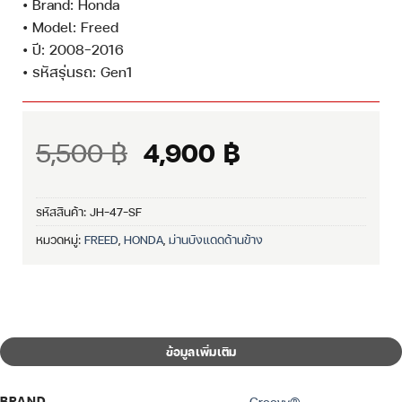
• Brand: Honda
• Model: Freed
• ปี: 2008-2016
• รหัสรุ่นรถ: Gen1
Original
Current
5,500
฿
4,900
฿
price
price
was:
is:
รหัสสินค้า:
JH-47-SF
5,500 ฿.
4,900 ฿.
หมวดหมู่:
FREED
,
HONDA
,
ม่านบังแดดด้านข้าง
ข้อมูลเพิ่มเติม
BRAND
Groovy®