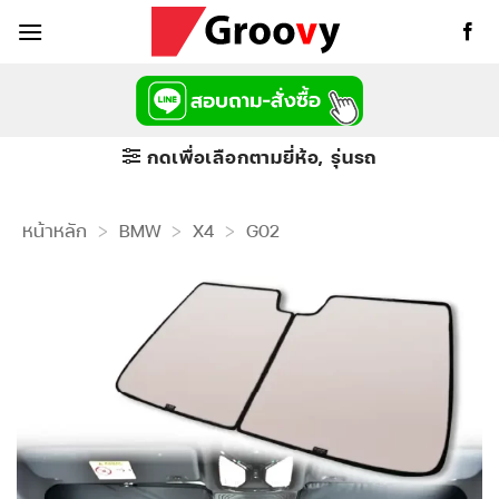
ข้าม
ไป
ยัง
เนื้อหา
กดเพื่อเลือกตามยี่ห้อ, รุ่นรถ
หน้าหลัก
>
BMW
>
X4
>
G02