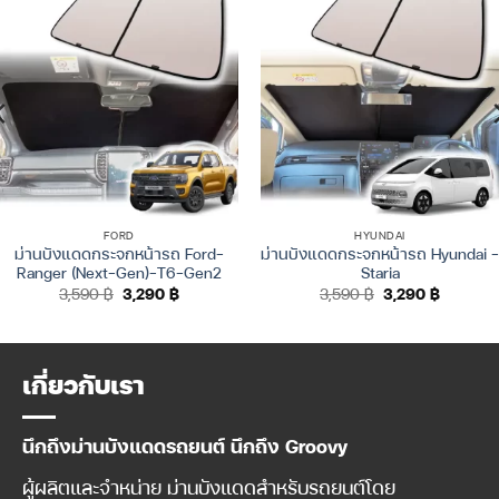
FORD
HYUNDAI
ม่านบังแดดกระจกหน้ารถ Ford-
ม่านบังแดดกระจกหน้ารถ Hyundai –
Ranger (Next-Gen)-T6-Gen2
Staria
Original
Current
Original
Current
3,590
฿
3,290
฿
3,590
฿
3,290
฿
price
price
price
price
was:
is:
was:
is:
3,590 ฿.
3,290 ฿.
3,590 ฿.
3,290 ฿.
เกี่ยวกับเรา
นึกถึงม่านบังแดดรถยนต์ นึกถึง Groovy
ผู้ผลิตและจำหน่าย ม่านบังแดดสำหรับรถยนต์โดย