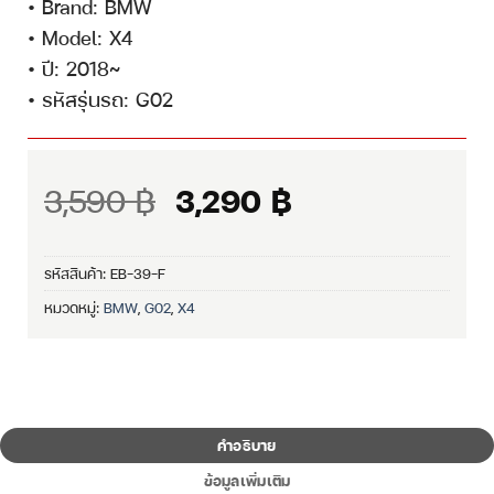
• Brand: BMW
• Model: X4
• ปี: 2018~
• รหัสรุ่นรถ: G02
Original
Current
3,590
฿
3,290
฿
price
price
was:
is:
รหัสสินค้า:
EB-39-F
3,590 ฿.
3,290 ฿.
หมวดหมู่:
BMW
,
G02
,
X4
คำอธิบาย
ข้อมูลเพิ่มเติม